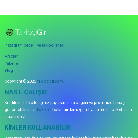
instagram beğeni ve takipçi sitesi
Araçlar
Paketler
Blog
Copyright © 2026
takipcigir.com
NASIL ÇALIŞIR
Kredileriniz ile dilediğiniz paylaşımınıza beğeni ve profilinize takipçi
gönderebilirsiniz.
Paketler
bölümünden uygun fiyatlar ile bir paket satın
alabilirsiniz.
KIMLER KULLANABILIR