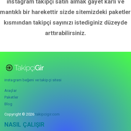
instagram takipçi satın almak gayet karlı ve
mantıklı bir harekettir sizde sitemizdeki paketler
kısmından takipçi sayınızı istediginiz düzeyde
arttırabilirsiniz.
instagram beğeni ve takipçi sitesi
Araçlar
Paketler
Blog
Copyright © 2026
takipcigir.com
NASIL ÇALIŞIR