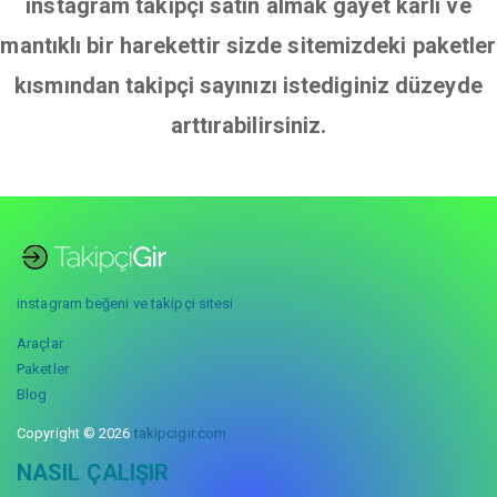
instagram takipçi satın almak gayet karlı ve
mantıklı bir harekettir sizde sitemizdeki paketler
kısmından takipçi sayınızı istediginiz düzeyde
arttırabilirsiniz.
instagram beğeni ve takipçi sitesi
Araçlar
Paketler
Blog
Copyright © 2026
takipcigir.com
NASIL ÇALIŞIR