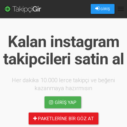
GİRİŞ
Tog
nav
Kalan instagram
takipcileri satin al
Her dakika 10.000 lerce takipçi ve beğeni
kazanmaya hazırmısın
GIRIŞ YAP
PAKETLERINE BIR GÖZ AT