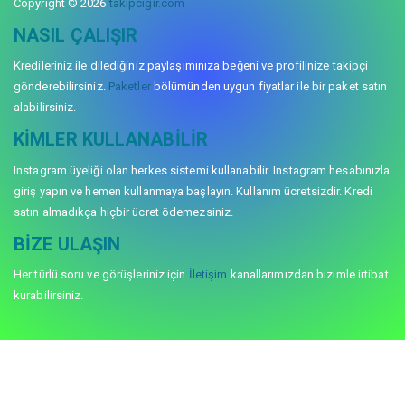
Copyright © 2026
takipcigir.com
NASIL ÇALIŞIR
Kredileriniz ile dilediğiniz paylaşımınıza beğeni ve profilinize takipçi
gönderebilirsiniz.
Paketler
bölümünden uygun fiyatlar ile bir paket satın
alabilirsiniz.
KIMLER KULLANABILIR
Instagram üyeliği olan herkes sistemi kullanabilir. Instagram hesabınızla
giriş yapın ve hemen kullanmaya başlayın. Kullanım ücretsizdir. Kredi
satın almadıkça hiçbir ücret ödemezsiniz.
BIZE ULAŞIN
Her türlü soru ve görüşleriniz için
İletişim
kanallarımızdan bizimle irtibat
kurabilirsiniz.