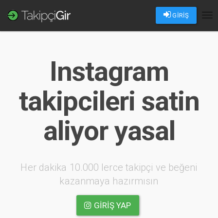
GİRİŞ
Tog
nav
Instagram
takipcileri satin
aliyor yasal
Her dakika 10.000 lerce takipçi ve beğeni
kazanmaya hazırmısın
GIRIŞ YAP