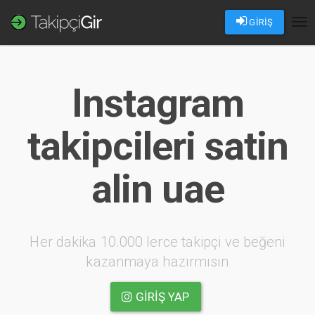
GİRİŞ
Tog
nav
Instagram
takipcileri satin
alin uae
Her dakika 10.000 lerce takipçi ve beğeni
kazanmaya hazırmısın
GIRIŞ YAP