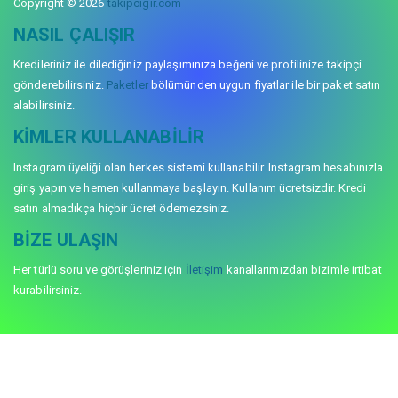
Copyright © 2026
takipcigir.com
NASIL ÇALIŞIR
Kredileriniz ile dilediğiniz paylaşımınıza beğeni ve profilinize takipçi
gönderebilirsiniz.
Paketler
bölümünden uygun fiyatlar ile bir paket satın
alabilirsiniz.
KIMLER KULLANABILIR
Instagram üyeliği olan herkes sistemi kullanabilir. Instagram hesabınızla
giriş yapın ve hemen kullanmaya başlayın. Kullanım ücretsizdir. Kredi
satın almadıkça hiçbir ücret ödemezsiniz.
BIZE ULAŞIN
Her türlü soru ve görüşleriniz için
İletişim
kanallarımızdan bizimle irtibat
kurabilirsiniz.