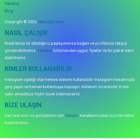
Paketler
Blog
Copyright © 2026
takipcigir.com
NASIL ÇALIŞIR
Kredileriniz ile dilediğiniz paylaşımınıza beğeni ve profilinize takipçi
gönderebilirsiniz.
Paketler
bölümünden uygun fiyatlar ile bir paket satın
alabilirsiniz.
KIMLER KULLANABILIR
Instagram üyeliği olan herkes sistemi kullanabilir. Instagram hesabınızla
giriş yapın ve hemen kullanmaya başlayın. Kullanım ücretsizdir. Kredi
satın almadıkça hiçbir ücret ödemezsiniz.
BIZE ULAŞIN
Her türlü soru ve görüşleriniz için
İletişim
kanallarımızdan bizimle irtibat
kurabilirsiniz.