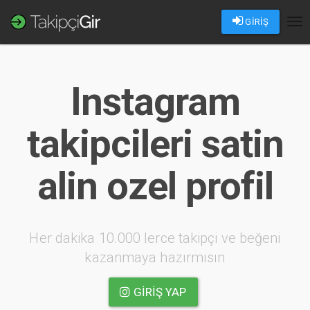
GİRİŞ
Tog
nav
Instagram
takipcileri satin
alin ozel profil
Her dakika 10.000 lerce takipçi ve beğeni
kazanmaya hazırmısın
GIRIŞ YAP