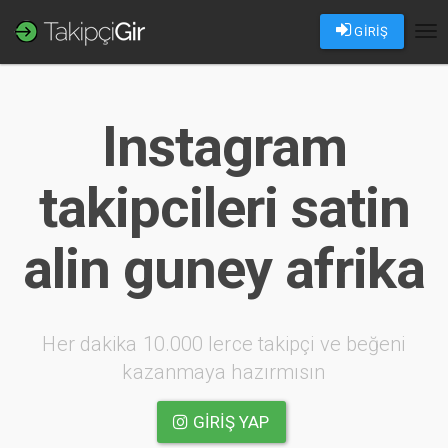
GİRİŞ
Tog
nav
Instagram
takipcileri satin
alin guney afrika
Her dakika 10.000 lerce takipçi ve beğeni
kazanmaya hazırmısın
GIRIŞ YAP