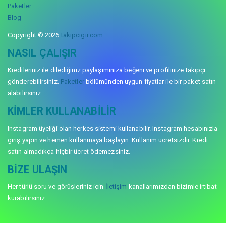
Paketler
Blog
Copyright © 2026
takipcigir.com
NASIL ÇALIŞIR
Kredileriniz ile dilediğiniz paylaşımınıza beğeni ve profilinize takipçi
gönderebilirsiniz.
Paketler
bölümünden uygun fiyatlar ile bir paket satın
alabilirsiniz.
KIMLER KULLANABILIR
Instagram üyeliği olan herkes sistemi kullanabilir. Instagram hesabınızla
giriş yapın ve hemen kullanmaya başlayın. Kullanım ücretsizdir. Kredi
satın almadıkça hiçbir ücret ödemezsiniz.
BIZE ULAŞIN
Her türlü soru ve görüşleriniz için
İletişim
kanallarımızdan bizimle irtibat
kurabilirsiniz.