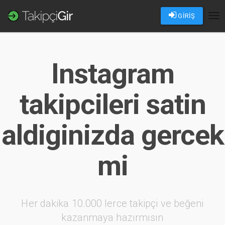
GİRİŞ
Tog
nav
Instagram
takipcileri satin
aldiginizda gercek
mi
Her dakika 10.000 lerce takipçi ve beğeni
kazanmaya hazırmısın