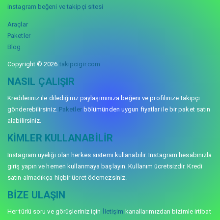
instagram beğeni ve takipçi sitesi
Araçlar
Paketler
Blog
Copyright © 2026
takipcigir.com
NASIL ÇALIŞIR
Kredileriniz ile dilediğiniz paylaşımınıza beğeni ve profilinize takipçi
gönderebilirsiniz.
Paketler
bölümünden uygun fiyatlar ile bir paket satın
alabilirsiniz.
KIMLER KULLANABILIR
Instagram üyeliği olan herkes sistemi kullanabilir. Instagram hesabınızla
giriş yapın ve hemen kullanmaya başlayın. Kullanım ücretsizdir. Kredi
satın almadıkça hiçbir ücret ödemezsiniz.
BIZE ULAŞIN
Her türlü soru ve görüşleriniz için
İletişim
kanallarımızdan bizimle irtibat