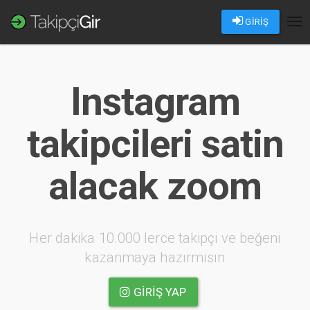
GİRİŞ
Tog
nav
Instagram
takipcileri satin
alacak zoom
Her dakika 10.000 lerce takipçi ve beğeni
kazanmaya hazırmısın
GIRIŞ YAP