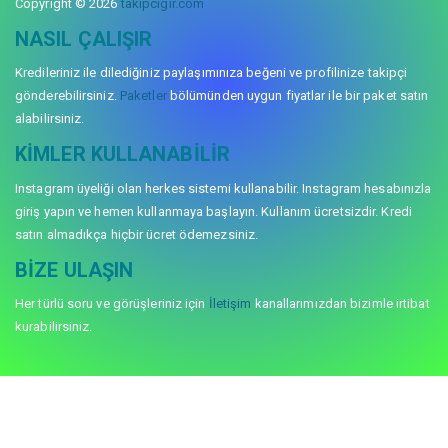
Copyright © 2026
takipcigir.com
NASIL ÇALIŞIR
Kredileriniz ile dilediğiniz paylaşımınıza beğeni ve profilinize takipçi
gönderebilirsiniz.
Paketler
bölümünden uygun fiyatlar ile bir paket satın
alabilirsiniz.
KIMLER KULLANABILIR
Instagram üyeliği olan herkes sistemi kullanabilir. Instagram hesabınızla
giriş yapın ve hemen kullanmaya başlayın. Kullanım ücretsizdir. Kredi
satın almadıkça hiçbir ücret ödemezsiniz.
BIZE ULAŞIN
Her türlü soru ve görüşleriniz için
İletişim
kanallarımızdan bizimle irtibat
kurabilirsiniz.