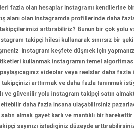
ri fazla olan hesaplar instagramı kendilerine bir 
atış alanı olan instagramda profillerinde daha fazl
akipçilerimizi arttırabiliriz? Bunun bir çok yolu 
stagram takipçi hilesi kullanarak sınırsız bir şekil
şmeniz instagram keşfete düşmek için yapmanız 
iketleri kullanmak instagramın temel algoritmas
paylaşıcagınız videolar veya reelslar daha fazla i
a takipçinizi arttırmak ve daha fazla tanınmak ist
ı ve güvenilir yolu instagram takipçi satın almakt
eltebilir daha fazla insana ulaşabilirsiniz pazar
atın almak gayet karlı ve mantıklı bir hareketti
akipçi sayınızı istediginiz düzeyde arttırabilirsini