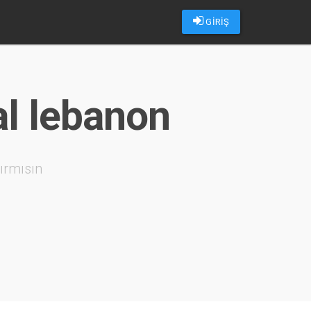
GİRİŞ
al lebanon
ırmısın