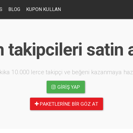
S
BLOG
KUPON KULLAN
 takipcileri satin 
kika 10.000 lerce takipçi ve beğeni kazanmaya haz
GIRIŞ YAP
PAKETLERINE BIR GÖZ AT