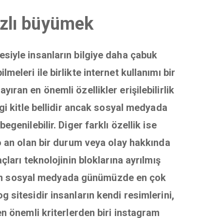
Hızlı büyümek
mesiyle insanların bilgiye daha çabuk
eleri ile birlikte internet kullanımı bir
ran en önemli özellikler erişilebilirlik
gi kitle bellidir ancak sosyal medyada
genilebilir. Diger farklı özellik ise
o an olan bir durum veya olay hakkında
çları teknolojinin bloklarına ayrılmış
 olan sosyal medyada günümüzde en çok
 sitesidir insanların kendi resimlerini,
en önemli kriterlerden biri instagram