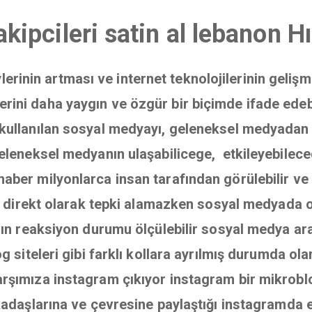
kipcileri satin al lebanon 
eylerinin artması ve internet teknolojilerinin geliş
rini daha yaygın ve özgür bir biçimde ifade edebilm
kullanılan sosyal medyayı, geleneksel medyadan ayı
 geleneksel medyanın ulaşabilicege, etkileyebilece
haber milyonlarca insan tarafından görülebilir ve be
ık, direkt olarak tepki alamazken sosyal medyada 
arın reaksiyon durumu ölçülebilir sosyal medya ara
og siteleri gibi farklı kollara ayrılmış durumda
rşımıza instagram çıkıyor instagram bir mikroblog
rkadaşlarına ve çevresine paylaştığı instagramda 