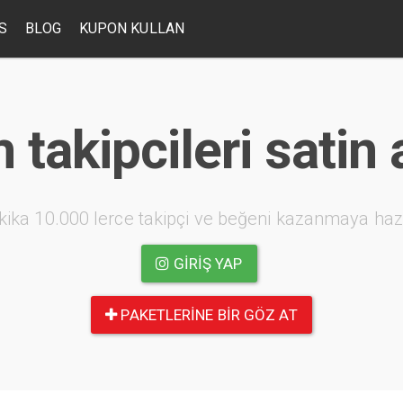
S
BLOG
KUPON KULLAN
 takipcileri satin 
kika 10.000 lerce takipçi ve beğeni kazanmaya haz
GIRIŞ YAP
PAKETLERINE BIR GÖZ AT