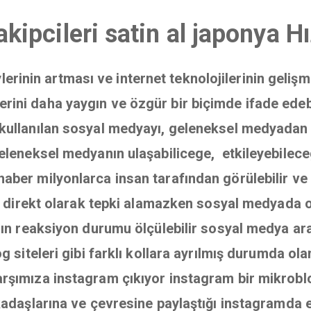
akipcileri satin al japonya H
eylerinin artması ve internet teknolojilerinin geliş
rini daha yaygın ve özgür bir biçimde ifade edebilm
kullanılan sosyal medyayı, geleneksel medyadan ayı
 geleneksel medyanın ulaşabilicege, etkileyebilece
haber milyonlarca insan tarafından görülebilir ve be
ık, direkt olarak tepki alamazken sosyal medyada 
arın reaksiyon durumu ölçülebilir sosyal medya ara
og siteleri gibi farklı kollara ayrılmış durumda
rşımıza instagram çıkıyor instagram bir mikroblog
rkadaşlarına ve çevresine paylaştığı instagramda 