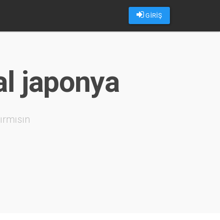
GİRİŞ
al japonya
ırmısın