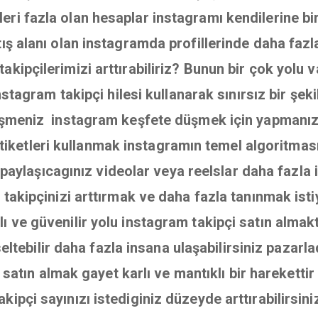
ri fazla olan hesaplar instagramı kendilerine bir 
atış alanı olan instagramda profillerinde daha fazl
akipçilerimizi arttırabiliriz? Bunun bir çok yolu 
stagram takipçi hilesi kullanarak sınırsız bir şekil
şmeniz instagram keşfete düşmek için yapmanız 
iketleri kullanmak instagramın temel algoritmas
paylaşıcagınız videolar veya reelslar daha fazla i
a takipçinizi arttırmak ve daha fazla tanınmak ist
ı ve güvenilir yolu instagram takipçi satın almakt
eltebilir daha fazla insana ulaşabilirsiniz pazar
atın almak gayet karlı ve mantıklı bir hareketti
akipçi sayınızı istediginiz düzeyde arttırabilirsini