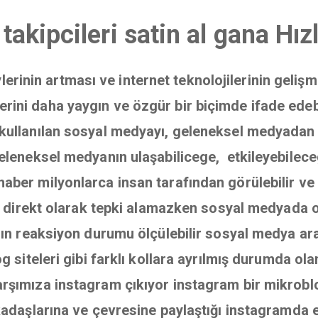
takipcileri satin al gana Hı
eylerinin artması ve internet teknolojilerinin geliş
rini daha yaygın ve özgür bir biçimde ifade edebilm
kullanılan sosyal medyayı, geleneksel medyadan ayı
 geleneksel medyanın ulaşabilicege, etkileyebilece
haber milyonlarca insan tarafından görülebilir ve be
ık, direkt olarak tepki alamazken sosyal medyada 
arın reaksiyon durumu ölçülebilir sosyal medya ara
og siteleri gibi farklı kollara ayrılmış durumda
rşımıza instagram çıkıyor instagram bir mikroblog
rkadaşlarına ve çevresine paylaştığı instagramda 