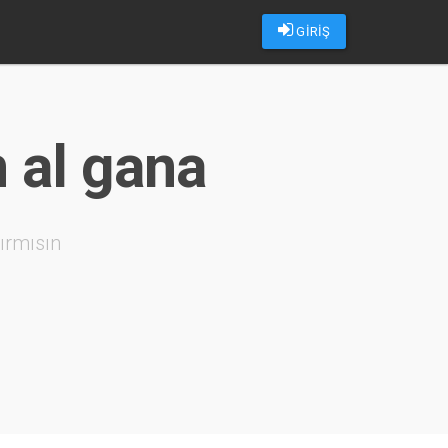
GİRİŞ
n al gana
ırmısın