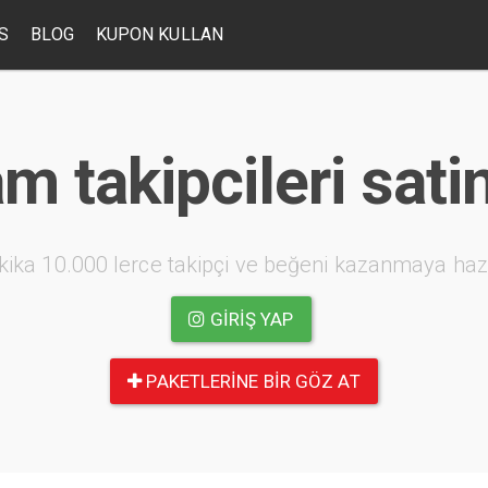
S
BLOG
KUPON KULLAN
m takipcileri sati
kika 10.000 lerce takipçi ve beğeni kazanmaya haz
GIRIŞ YAP
PAKETLERINE BIR GÖZ AT