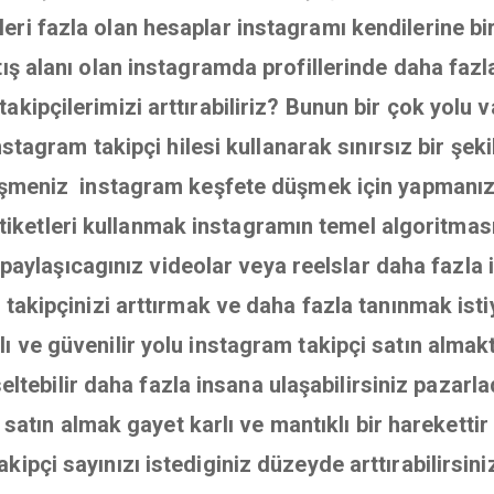
ri fazla olan hesaplar instagramı kendilerine bir 
atış alanı olan instagramda profillerinde daha fazl
akipçilerimizi arttırabiliriz? Bunun bir çok yolu 
stagram takipçi hilesi kullanarak sınırsız bir şekil
şmeniz instagram keşfete düşmek için yapmanız 
iketleri kullanmak instagramın temel algoritmas
paylaşıcagınız videolar veya reelslar daha fazla i
a takipçinizi arttırmak ve daha fazla tanınmak ist
ı ve güvenilir yolu instagram takipçi satın almakt
eltebilir daha fazla insana ulaşabilirsiniz pazar
atın almak gayet karlı ve mantıklı bir hareketti
akipçi sayınızı istediginiz düzeyde arttırabilirsini