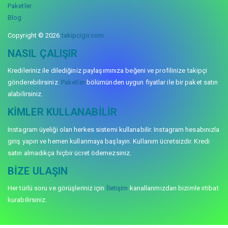
Paketler
Blog
Copyright © 2026
takipcigir.com
NASIL ÇALIŞIR
Kredileriniz ile dilediğiniz paylaşımınıza beğeni ve profilinize takipçi
gönderebilirsiniz.
Paketler
bölümünden uygun fiyatlar ile bir paket satın
alabilirsiniz.
KIMLER KULLANABILIR
Instagram üyeliği olan herkes sistemi kullanabilir. Instagram hesabınızla
giriş yapın ve hemen kullanmaya başlayın. Kullanım ücretsizdir. Kredi
satın almadıkça hiçbir ücret ödemezsiniz.
BIZE ULAŞIN
Her türlü soru ve görüşleriniz için
İletişim
kanallarımızdan bizimle irtibat
kurabilirsiniz.