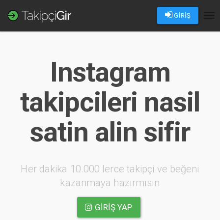
GİRİŞ
Tog
nav
Instagram
takipcileri nasil
satin alin sifir
Her dakika 10.000 lerce takipçi ve beğeni
kazanmaya hazırmısın
GIRIŞ YAP