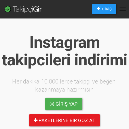
GİRİŞ
Tog
nav
Instagram
takipcileri indirimi
Her dakika 10.000 lerce takipçi ve beğeni
kazanmaya hazırmısın
GIRIŞ YAP
PAKETLERINE BIR GÖZ AT