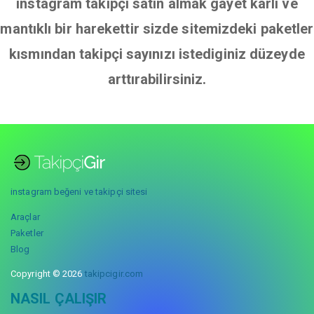
instagram takipçi satın almak gayet karlı ve
mantıklı bir harekettir sizde sitemizdeki paketler
kısmından takipçi sayınızı istediginiz düzeyde
arttırabilirsiniz.
instagram beğeni ve takipçi sitesi
Araçlar
Paketler
Blog
Copyright © 2026
takipcigir.com
NASIL ÇALIŞIR