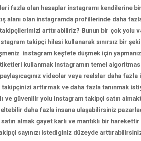
ri fazla olan hesaplar instagramı kendilerine bir 
atış alanı olan instagramda profillerinde daha fazl
akipçilerimizi arttırabiliriz? Bunun bir çok yolu 
stagram takipçi hilesi kullanarak sınırsız bir şekil
şmeniz instagram keşfete düşmek için yapmanız 
iketleri kullanmak instagramın temel algoritmas
paylaşıcagınız videolar veya reelslar daha fazla i
a takipçinizi arttırmak ve daha fazla tanınmak ist
ı ve güvenilir yolu instagram takipçi satın almakt
eltebilir daha fazla insana ulaşabilirsiniz pazar
atın almak gayet karlı ve mantıklı bir hareketti
akipçi sayınızı istediginiz düzeyde arttırabilirsini