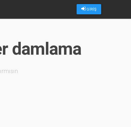
GİRİŞ
ler damlama
ırmısın