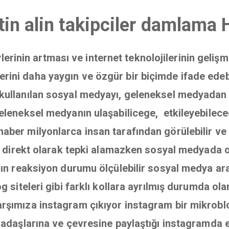
tin alin takipciler damlama 
eylerinin artması ve internet teknolojilerinin geliş
rini daha yaygın ve özgür bir biçimde ifade edebilm
kullanılan sosyal medyayı, geleneksel medyadan ayı
 geleneksel medyanın ulaşabilicege, etkileyebilece
haber milyonlarca insan tarafından görülebilir ve be
ık, direkt olarak tepki alamazken sosyal medyada 
arın reaksiyon durumu ölçülebilir sosyal medya ara
og siteleri gibi farklı kollara ayrılmış durumda
rşımıza instagram çıkıyor instagram bir mikroblog
rkadaşlarına ve çevresine paylaştığı instagramda 