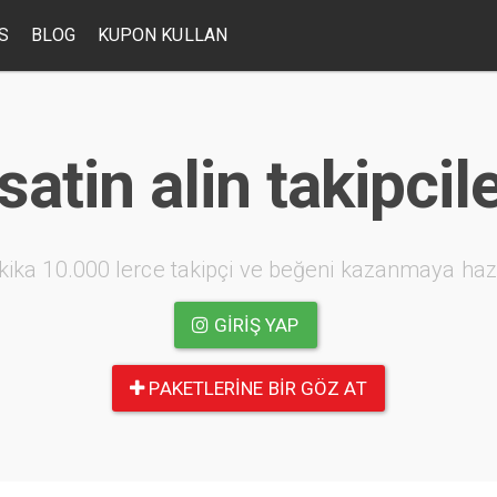
S
BLOG
KUPON KULLAN
satin alin takipci
kika 10.000 lerce takipçi ve beğeni kazanmaya haz
GIRIŞ YAP
PAKETLERINE BIR GÖZ AT