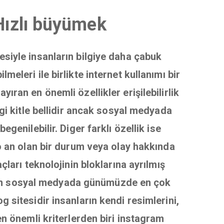
Hızlı büyümek
mesiyle insanların bilgiye daha çabuk
eleri ile birlikte internet kullanımı bir
ran en önemli özellikler erişilebilirlik
gi kitle bellidir ancak sosyal medyada
genilebilir. Diger farklı özellik ise
o an olan bir durum veya olay hakkında
çları teknolojinin bloklarına ayrılmış
 olan sosyal medyada günümüzde en çok
 sitesidir insanların kendi resimlerini,
en önemli kriterlerden biri instagram