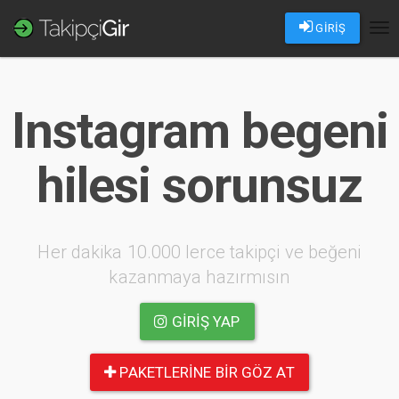
GİRİŞ
Tog
nav
Instagram begeni
hilesi sorunsuz
Her dakika 10.000 lerce takipçi ve beğeni
kazanmaya hazırmısın
GIRIŞ YAP
PAKETLERINE BIR GÖZ AT