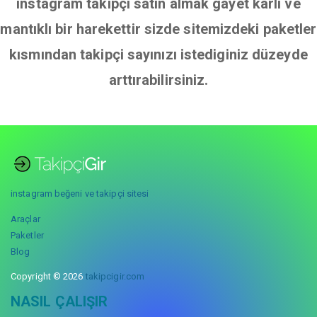
instagram takipçi satın almak gayet karlı ve
mantıklı bir harekettir sizde sitemizdeki paketler
kısmından takipçi sayınızı istediginiz düzeyde
arttırabilirsiniz.
instagram beğeni ve takipçi sitesi
Araçlar
Paketler
Blog
Copyright © 2026
takipcigir.com
NASIL ÇALIŞIR