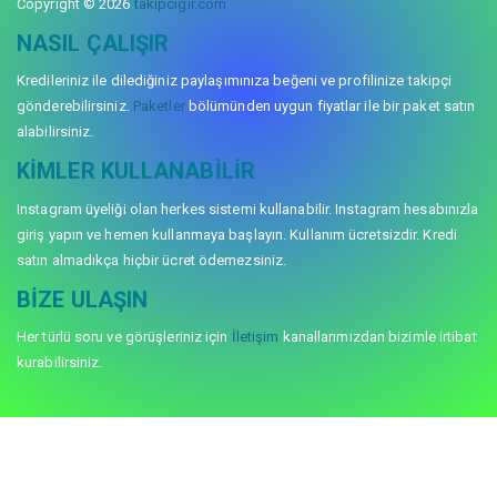
Copyright © 2026
takipcigir.com
NASIL ÇALIŞIR
Kredileriniz ile dilediğiniz paylaşımınıza beğeni ve profilinize takipçi
gönderebilirsiniz.
Paketler
bölümünden uygun fiyatlar ile bir paket satın
alabilirsiniz.
KIMLER KULLANABILIR
Instagram üyeliği olan herkes sistemi kullanabilir. Instagram hesabınızla
giriş yapın ve hemen kullanmaya başlayın. Kullanım ücretsizdir. Kredi
satın almadıkça hiçbir ücret ödemezsiniz.
BIZE ULAŞIN
Her türlü soru ve görüşleriniz için
İletişim
kanallarımızdan bizimle irtibat
kurabilirsiniz.