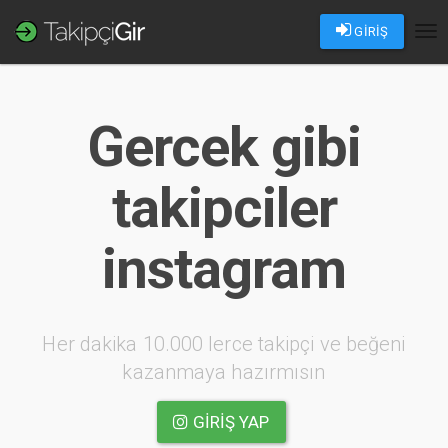
GİRİŞ
Tog
nav
Gercek gibi
takipciler
instagram
Her dakika 10.000 lerce takipçi ve beğeni
kazanmaya hazırmısın
GIRIŞ YAP