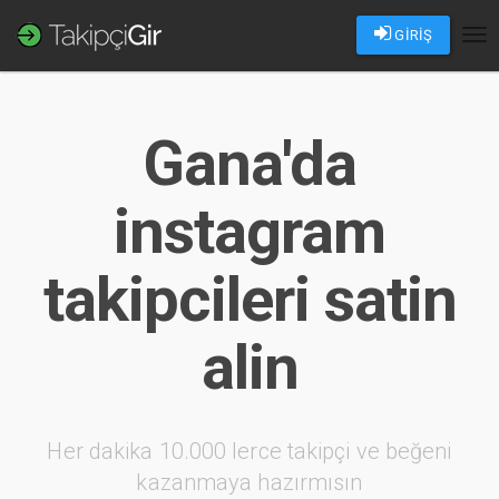
GİRİŞ
Tog
nav
Gana'da
instagram
takipcileri satin
alin
Her dakika 10.000 lerce takipçi ve beğeni
kazanmaya hazırmısın