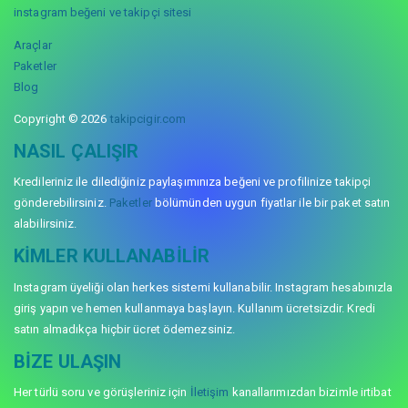
instagram beğeni ve takipçi sitesi
Araçlar
Paketler
Blog
Copyright © 2026
takipcigir.com
NASIL ÇALIŞIR
Kredileriniz ile dilediğiniz paylaşımınıza beğeni ve profilinize takipçi
gönderebilirsiniz.
Paketler
bölümünden uygun fiyatlar ile bir paket satın
alabilirsiniz.
KIMLER KULLANABILIR
Instagram üyeliği olan herkes sistemi kullanabilir. Instagram hesabınızla
giriş yapın ve hemen kullanmaya başlayın. Kullanım ücretsizdir. Kredi
satın almadıkça hiçbir ücret ödemezsiniz.
BIZE ULAŞIN
Her türlü soru ve görüşleriniz için
İletişim
kanallarımızdan bizimle irtibat