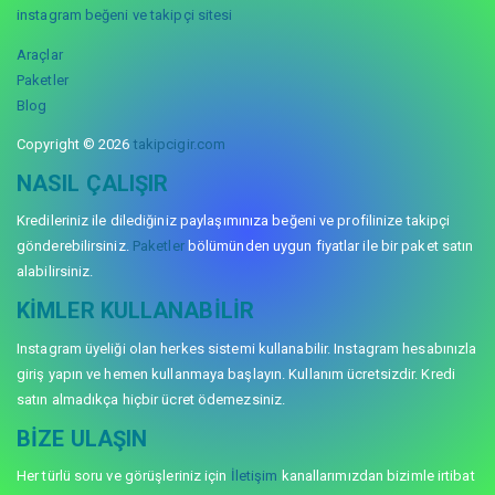
instagram beğeni ve takipçi sitesi
Araçlar
Paketler
Blog
Copyright © 2026
takipcigir.com
NASIL ÇALIŞIR
Kredileriniz ile dilediğiniz paylaşımınıza beğeni ve profilinize takipçi
gönderebilirsiniz.
Paketler
bölümünden uygun fiyatlar ile bir paket satın
alabilirsiniz.
KIMLER KULLANABILIR
Instagram üyeliği olan herkes sistemi kullanabilir. Instagram hesabınızla
giriş yapın ve hemen kullanmaya başlayın. Kullanım ücretsizdir. Kredi
satın almadıkça hiçbir ücret ödemezsiniz.
BIZE ULAŞIN
Her türlü soru ve görüşleriniz için
İletişim
kanallarımızdan bizimle irtibat