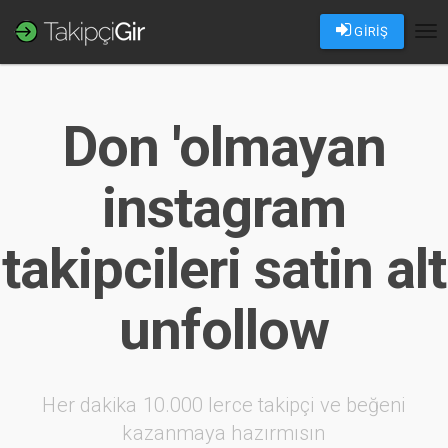
GİRİŞ
Tog
nav
Don 'olmayan
instagram
takipcileri satin alt
unfollow
Her dakika 10.000 lerce takipçi ve beğeni
kazanmaya hazırmısın